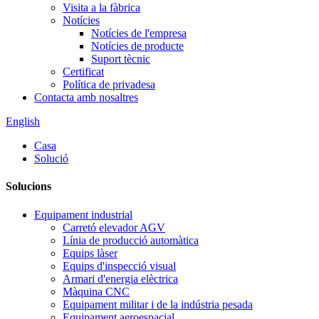
Visita a la fàbrica
Notícies
Notícies de l'empresa
Notícies de producte
Suport tècnic
Certificat
Política de privadesa
Contacta amb nosaltres
English
Casa
Solució
Solucions
Equipament industrial
Carretó elevador AGV
Línia de producció automàtica
Equips làser
Equips d'inspecció visual
Armari d'energia elèctrica
Màquina CNC
Equipament militar i de la indústria pesada
Equipament aeroespacial