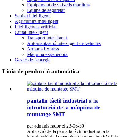
Equipament de vaixells marítims
Equips de seguretat
Sanitat intel·ligent
Agricultura intel·ligent
Intel·ligència artificial
Ciutat intel·ligent
Transport intel·ligent
Automatització intel·ligent de vehicles
Armaris Express
Màquina expenedora
Gestió de l'energia
Línia de producció automàtica
pantalla tàctil industrial a la
introducció de la màquina de
muntatge SMT
per administrador el 23-06-30
Aplicació de la pantalla tàctil industrial a la
introducció de la màquina de muntatge SMT: la