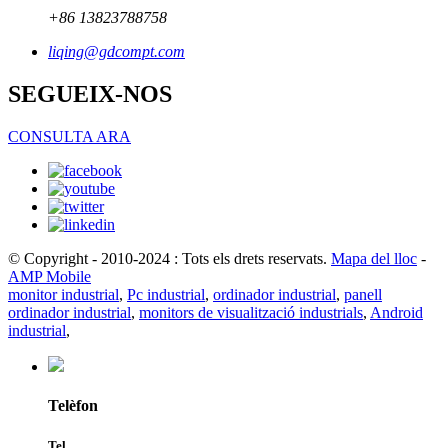
+86 13823788758
liqing@gdcompt.com
SEGUEIX-NOS
CONSULTA ARA
© Copyright - 2010-2024 : Tots els drets reservats.
Mapa del lloc
-
AMP Mobile
monitor industrial
,
Pc industrial
,
ordinador industrial
,
panell
ordinador industrial
,
monitors de visualització industrials
,
Android
industrial
,
Telèfon
Tel