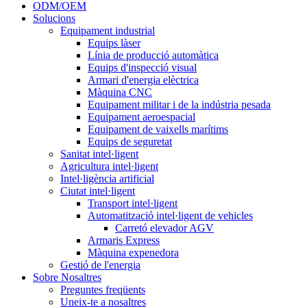
ODM/OEM
Solucions
Equipament industrial
Equips làser
Línia de producció automàtica
Equips d'inspecció visual
Armari d'energia elèctrica
Màquina CNC
Equipament militar i de la indústria pesada
Equipament aeroespacial
Equipament de vaixells marítims
Equips de seguretat
Sanitat intel·ligent
Agricultura intel·ligent
Intel·ligència artificial
Ciutat intel·ligent
Transport intel·ligent
Automatització intel·ligent de vehicles
Carretó elevador AGV
Armaris Express
Màquina expenedora
Gestió de l'energia
Sobre Nosaltres
Preguntes freqüents
Uneix-te a nosaltres