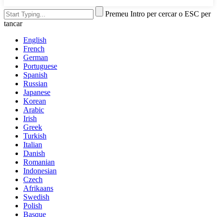
Premeu Intro per cercar o ESC per
tancar
English
French
German
Portuguese
Spanish
Russian
Japanese
Korean
Arabic
Irish
Greek
Turkish
Italian
Danish
Romanian
Indonesian
Czech
Afrikaans
Swedish
Polish
Basque