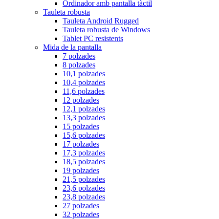
Ordinador amb pantalla tàctil
Tauleta robusta
Tauleta Android Rugged
Tauleta robusta de Windows
Tablet PC resistents
Mida de la pantalla
7 polzades
8 polzades
10,1 polzades
10,4 polzades
11,6 polzades
12 polzades
12,1 polzades
13,3 polzades
15 polzades
15,6 polzades
17 polzades
17,3 polzades
18,5 polzades
19 polzades
21,5 polzades
23,6 polzades
23,8 polzades
27 polzades
32 polzades