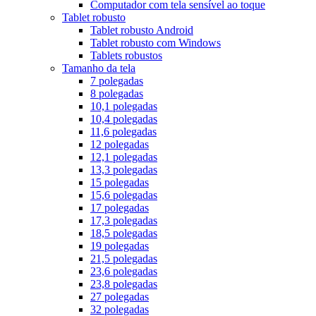
Computador com tela sensível ao toque
Tablet robusto
Tablet robusto Android
Tablet robusto com Windows
Tablets robustos
Tamanho da tela
7 polegadas
8 polegadas
10,1 polegadas
10,4 polegadas
11,6 polegadas
12 polegadas
12,1 polegadas
13,3 polegadas
15 polegadas
15,6 polegadas
17 polegadas
17,3 polegadas
18,5 polegadas
19 polegadas
21,5 polegadas
23,6 polegadas
23,8 polegadas
27 polegadas
32 polegadas