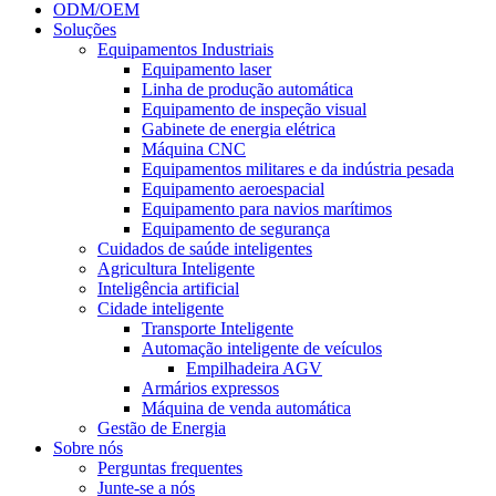
ODM/OEM
Soluções
Equipamentos Industriais
Equipamento laser
Linha de produção automática
Equipamento de inspeção visual
Gabinete de energia elétrica
Máquina CNC
Equipamentos militares e da indústria pesada
Equipamento aeroespacial
Equipamento para navios marítimos
Equipamento de segurança
Cuidados de saúde inteligentes
Agricultura Inteligente
Inteligência artificial
Cidade inteligente
Transporte Inteligente
Automação inteligente de veículos
Empilhadeira AGV
Armários expressos
Máquina de venda automática
Gestão de Energia
Sobre nós
Perguntas frequentes
Junte-se a nós