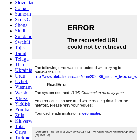
Slovenian
Somali
Samoan
Scots Gaelic
Shona
Sindhi
Sundanese
Swahili
Tajik
Tamil
Telugu
Thai
Ukrainian
Urdu
Uzbek
Vietnamese
Welsh
Xhosa
Yiddish
Yoruba
Zulu
Kinyarwanda
Tatar
Oriya
Turkmen