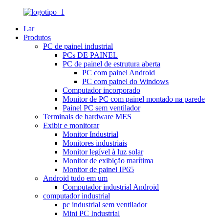
Lar
Produtos
PC de painel industrial
PCs DE PAINEL
PC de painel de estrutura aberta
PC com painel Android
PC com painel do Windows
Computador incorporado
Monitor de PC com painel montado na parede
Painel PC sem ventilador
Terminais de hardware MES
Exibir e monitorar
Monitor Industrial
Monitores industriais
Monitor legível à luz solar
Monitor de exibição marítima
Monitor de painel IP65
Android tudo em um
Computador industrial Android
computador industrial
pc industrial sem ventilador
Mini PC Industrial