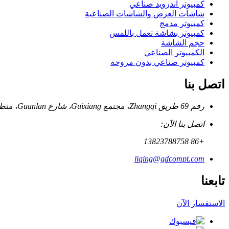
كمبيوتر اندرويد صناعي
شاشات العرض والشاشات الصناعية
كمبيوتر مدمج
كمبيوتر بشاشة تعمل باللمس
حجم الشاشة
الكمبيوتر الصناعي
كمبيوتر صناعي بدون مروحة
اتصل بنا
رقم 69 طريق Zhangqi، مجتمع Guixiang، شارع Guanlan، منطقة Longhua، Shenzhen، الصين
اتصل بنا الآن:
+86 13823788758
liqing@gdcompt.com
تابعنا
الاستفسار الآن